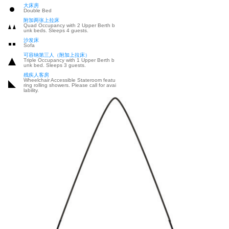
大床房
Double Bed
附加两张上拉床
Quad Occupancy with 2 Upper Berth b
unk beds. Sleeps 4 guests.
沙发床
Sofa
可容纳第三人（附加上拉床）
Triple Occupancy with 1 Upper Berth b
unk bed. Sleeps 3 guests.
残疾人客房
Wheelchair Accessible Stateroom featu
ring rolling showers. Please call for avai
lability.