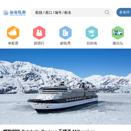
多条件
单船票
跟团行
邮轮秀
目的地
微论坛
{ php $j=2;}