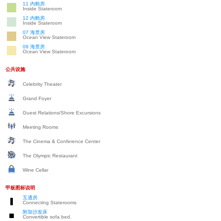
11 内舱房
Inside Stateroom
12 内舱房
Inside Stateroom
07 海景房
Ocean View Stateroom
08 海景房
Ocean View Stateroom
公共设施
Celebrity Theater
Grand Foyer
Guest Relations/Shore Excursions
Meeting Rooms
The Cinema & Conference Center
The Olympic Restaurant
Wine Cellar
甲板图标说明
互通房
Connecting Staterooms
附加沙发床
Convertible sofa bed.