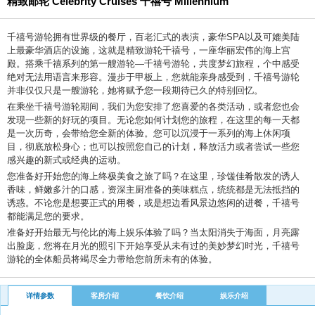
精致邮轮 Celebrity Cruises 千禧号 Millennium
千禧号游轮拥有世界级的餐厅，百老汇式的表演，豪华SPA以及可媲美陆
上最豪华酒店的设施，这就是精致游轮千禧号，一座华丽宏伟的海上宫
殿。搭乘千禧系列的第一艘游轮—千禧号游轮，共度梦幻旅程，个中感受
绝对无法用语言来形容。漫步于甲板上，您就能亲身感受到，千禧号游轮
并非仅仅只是一艘游轮，她将赋予您一段期待已久的特别回忆。
在乘坐千禧号游轮期间，我们为您安排了您喜爱的各类活动，或者您也会
发现一些新的好玩的项目。无论您如何计划您的旅程，在这里的每一天都
是一次历奇，会带给您全新的体验。您可以沉浸于一系列的海上休闲项
目，彻底放松身心；也可以按照您自己的计划，释放活力或者尝试一些您
感兴趣的新式或经典的运动。
您准备好开始您的海上终极美食之旅了吗？在这里，珍馐佳肴散发的诱人
香味，鲜嫩多汁的口感，资深主厨准备的美味糕点，统统都是无法抵挡的
诱惑。不论您是想要正式的用餐，或是想边看风景边悠闲的进餐，千禧号
都能满足您的要求。
准备好开始最无与伦比的海上娱乐体验了吗？当太阳消失于海面，月亮露
出脸庞，您将在月光的照引下开始享受从未有过的美妙梦幻时光，千禧号
游轮的全体船员将竭尽全力带给您前所未有的体验。
详情参数
客房介绍
餐饮介绍
娱乐介绍