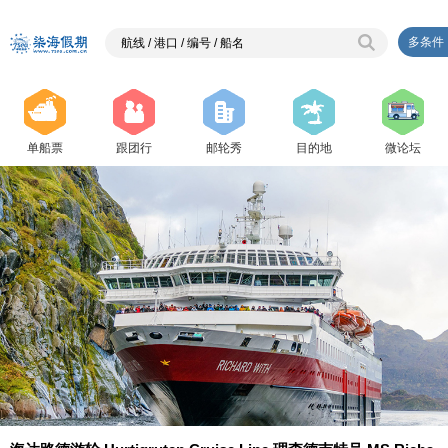
多条件
单船票
跟团行
邮轮秀
目的地
微论坛
{ php $j=2;}