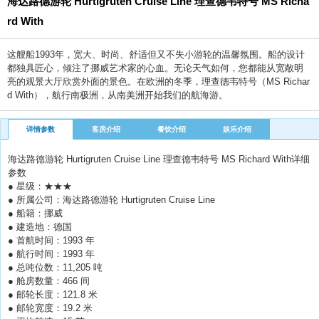
海达路德游轮 Hurtigruten Cruise Line 理查德韦特号 MS Richa
rd With
这艘船1993年，宽大、时尚、舒适但又不失小游轮的温馨氛围。船的设计
都独具匠心，倾注了挪威艺术家的心血。无论天气如何，您都能从宽敞明
亮的观景大厅欣赏外面的景色。在欧洲的冬季，理查德韦特号（MS Richar
d With），航行南极洲，从南美洲开始我们的航海游。
详情参数
客房介绍
餐饮介绍
娱乐介绍
海达路德游轮 Hurtigruten Cruise Line 理查德韦特号 MS Richard With详细
参数
● 星级：★★★
● 所属公司：海达路德游轮 Hurtigruten Cruise Line
● 船籍：挪威
● 建造地：德国
● 首航时间：1993 年
● 航行时间：1993 年
● 总吨位数：11,205 吨
● 舱房数量：466 间
● 邮轮长度：121.8 米
● 邮轮宽度：19.2 米