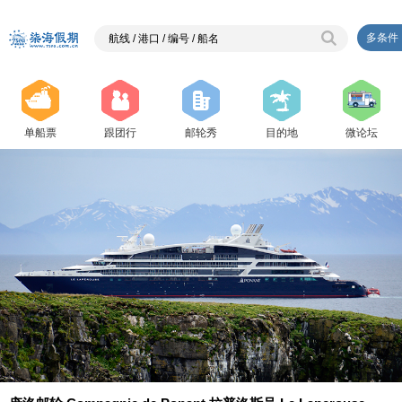
多条件
单船票
跟团行
邮轮秀
目的地
微论坛
{ php $j=2;}