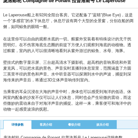
庞洛邮轮 Compagnie de Ponant 拉普洛斯号 Le Laperouse
Le Laperouse船上有92间全阳台客房。它还配备了“蓝睛”(Blue Eye)，这是
一个“多感官”的水下休息厅，休息厅设有两个大型的全景窗，分别在船的两
侧，如同鲸鱼的眼睛一般。
在这里你可以自由的观察水底的一切。舷窗外安装着有特殊设计的无干扰
照明灯。在不伤害海底生态圈的前提下方便人们观察到海底的动植物。透
过舷窗，室内的人可以很清晰地看到从窗外游过的鲸鱼、水母、海豚。
壁挂式的数字显示屏、三台超高清水下摄影机、超高档的音响系统和外置
麦克风，可以把水底的景色、声音实时直播到休息室里，范围涵盖了方圆
三英里半径的景色和声音。水中听音器可以探测到水中的声波，捕捉到深
海传来的声音后，将通过3D立体声音响传到室内。
当乘客的耳朵沉浸在大海的声音中时，身体也可以感受到海洋的低语。休
闲室内配备的沙发不仅可以让人们休息，同时也会产生轻微的震动，而这
些微妙的震动来自于对海洋声音的捕捉。这样一来，乘客便可和海洋中的
动物一起感受波浪的抚慰。
详情参数
客房介绍
餐饮介绍
娱乐介绍
庞洛邮轮 Compagnie de Ponant 拉普洛斯号 Le Laperouse详细参数