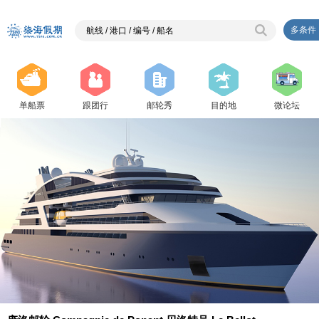
多条件
单船票
跟团行
邮轮秀
目的地
微论坛
{ php $j=2;}