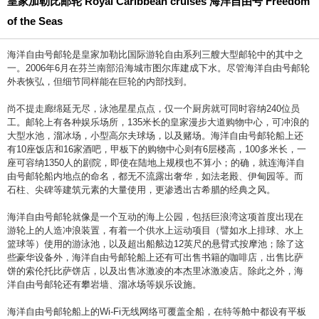
皇家加勒比邮轮 Royal Caribbean cruises 海洋自由号 Freedom
of the Seas
海洋自由号邮轮是皇家加勒比国际游轮自由系列三艘大型邮轮中的其中之
一。2006年6月在芬兰南部沿海城市图尔库建成下水。尽管海洋自由号邮轮
外表恢弘，但细节同样能在巨轮的内部找到。
尚不提走廊绵延无尽，泳池星星点点，仅一个厨房就可同时容纳240位员
工。邮轮上有各种娱乐场所，135米长的皇家漫步大道购物中心，可冲浪的
大型水池，溜冰场，小型高尔夫球场，以及赌场。海洋自由号邮轮船上还
有10座饭店和16家酒吧，甲板下的购物中心则有6层楼高，100多米长，一
座可容纳1350人的剧院，即使在陆地上规模也不算小；的确，就连海洋自
由号邮轮船内地点的命名，都无不流露出奢华，如法老殿、伊甸园等。而
石柱、尖碑等建筑元素的大量使用，更渗透出古希腊的经典之风。
海洋自由号邮轮就像是一个互动的海上公园，包括巨浪湾这项首度出现在
游轮上的人造冲浪装置，有着一个供水上运动项目（譬如水上排球、水上
篮球等）使用的游泳池，以及超出船舷边12英尺的悬臂式按摩池；除了这
些豪华设备外，海洋自由号邮轮船上还有可出售书籍的咖啡店，出售比萨
饼的索伦托比萨饼店，以及出售冰激凌的本杰里冰激凌店。除此之外，海
洋自由号邮轮还有攀岩墙、溜冰场等娱乐设施。
海洋自由号邮轮船上的Wi-Fi无线网络可覆盖全船，在特等舱中都设有平板