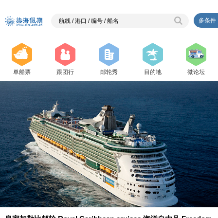
多条件
单船票
跟团行
邮轮秀
目的地
微论坛
{ php $j=2;}