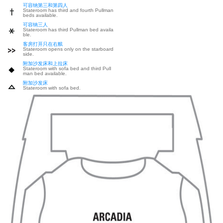
可容纳第三和第四人
Stateroom has third and fourth Pullman
beds available.
可容纳三人
Stateroom has third Pullman bed availa
ble.
客房打开只在右舷
Stateroom opens only on the starboard
side.
附加沙发床和上拉床
Stateroom with sofa bed and third Pull
man bed available.
附加沙发床
Stateroom with sofa bed.