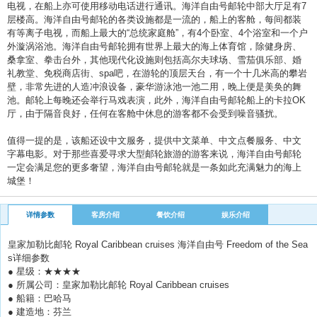
电视，在船上亦可使用移动电话进行通讯。海洋自由号邮轮中部大厅足有7
层楼高。海洋自由号邮轮的各类设施都是一流的，船上的客舱，每间都装
有等离子电视，而船上最大的“总统家庭舱”，有4个卧室、4个浴室和一个户
外漩涡浴池。海洋自由号邮轮拥有世界上最大的海上体育馆，除健身房、
桑拿室、拳击台外，其他现代化设施则包括高尔夫球场、雪茄俱乐部、婚
礼教堂、免税商店街、spa吧，在游轮的顶层天台，有一个十几米高的攀岩
壁，非常先进的人造冲浪设备，豪华游泳池一池二用，晚上便是美奂的舞
池。邮轮上每晚还会举行马戏表演，此外，海洋自由号邮轮船上的卡拉OK
厅，由于隔音良好，任何在客舱中休息的游客都不会受到噪音骚扰。
值得一提的是，该船还设中文服务，提供中文菜单、中文点餐服务、中文
字幕电影。对于那些喜爱寻求大型邮轮旅游的游客来说，海洋自由号邮轮
一定会满足您的更多奢望，海洋自由号邮轮就是一条如此充满魅力的海上
城堡！
详情参数
客房介绍
餐饮介绍
娱乐介绍
皇家加勒比邮轮 Royal Caribbean cruises 海洋自由号 Freedom of the Sea
s详细参数
● 星级：★★★★
● 所属公司：皇家加勒比邮轮 Royal Caribbean cruises
● 船籍：巴哈马
● 建造地：芬兰