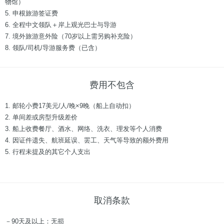
物馆）
5. 申根旅游签证费
6. 全程中文领队＋岸上观光巴士与导游
7. 境外旅游意外险（70岁以上需另购补充险）
8. 领队/司机/导游服务费（已含）
费用不包含
1. 邮轮小费17美元/人/晚×9晚（船上自动扣）
2. 单间差或房型升级差价
3. 船上收费餐厅、酒水、网络、洗衣、理发等个人消费
4. 因证件遗失、航班延误、罢工、天气等导致的额外费用
5. 行程未提及的其它个人支出
取消条款
－90天及以上：无损