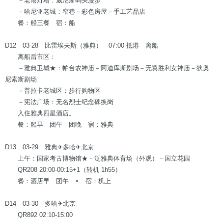
－老港灯塔：威尼斯码头漫步
－哈尼亚老城：窄巷－彩色房屋－手工艺品店
餐：船三餐 宿：船
D12 03-28 比雷埃夫斯（雅典） 07:00 抵港 离船
离船后市区：
－雅典卫城★：帕台农神庙－阿迪库斯剧场－无翼胜利女神庙－狄奥
尼索斯剧场
－普拉卡老城区：步行购物区
－宪法广场：无名烈士纪念碑换岗
入住雅典四星酒店。
餐：船早 团午 团晚 宿：雅典
D13 03-29 雅典✈多哈✈北京
上午：国家考古博物馆★－泛雅典体育场（外观）－国立花园
QR208 20:00-00:15+1（转机 1h55）
餐：酒店早 团午 × 宿：机上
D14 03-30 多哈✈北京
QR892 02:10-15:00