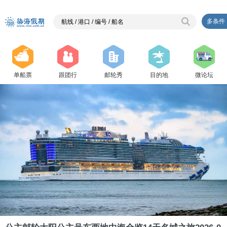
多条件
单船票
跟团行
邮轮秀
目的地
微论坛